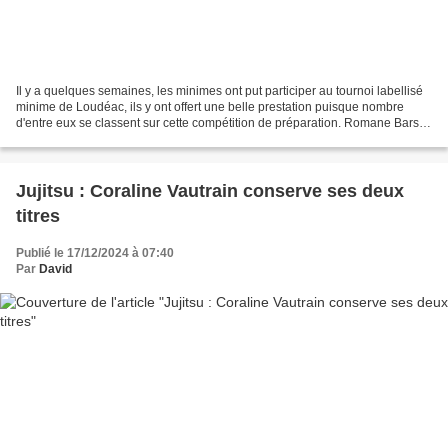
Il y a quelques semaines, les minimes ont put participer au tournoi labellisé
minime de Loudéac, ils y ont offert une belle prestation puisque nombre
d'entre eux se classent sur cette compétition de préparation. Romane Bars,
ne réussira pas à s'extraire...
Jujitsu : Coraline Vautrain conserve ses deux
titres
Publié le 17/12/2024 à 07:40
Par
David