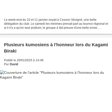
Le week-end du 10 et 11 janvier voyait à Cesson Sévigné, une belle
délégation du club. Le samedi les minimes prenait part au tournoi régional et
si il n'y a qu'un seul podium, le groupe à fait preuve d'une belle envie.
Gwladys Coupry, Emi Sekyia et Romane...
Plusieurs kumosiens à l'honneur lors du Kagami
Biraki
Publié le 20/01/2025 à 14:48
Par
David