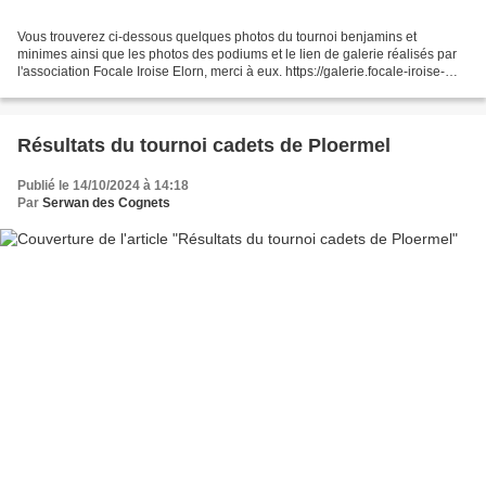
Vous trouverez ci-dessous quelques photos du tournoi benjamins et
minimes ainsi que les photos des podiums et le lien de galerie réalisés par
l'association Focale Iroise Elorn, merci à eux. https://galerie.focale-iroise-
elorn.fr/index?/category/517-tournoi_benjamins_minimes...
Résultats du tournoi cadets de Ploermel
Publié le 14/10/2024 à 14:18
Par
Serwan des Cognets