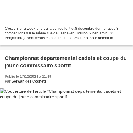
C'est un long week-end qui a eu lieu le 7 et 8 décembre dernier avec 3
compétitions sur le même site de Lesneven. Tournoi 2 benjamin : 35
Benjamin(e)s sont venus combattre sur ce 2ᵉ tournoi pour obtenir la
qualification aux championnats du Finistère....
Championnat départemental cadets et coupe du
jeune commissaire sportif
Publié le 17/12/2024 à 11:49
Par
Serwan des Cognets