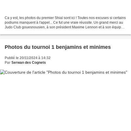
Ca y est, les photos du premier Shiaï sont ici ! Toutes nos excuses si certains
podiums manquent à l'appel... Ce fut une vraie réussite. Un grand merci au
Judo Club gouesnousien, à son président Maxime Lennon et à son équipe
dynamique de bénévoles. Vivement...
Photos du tournoi 1 benjamins et minimes
Publié le 20/11/2024 à 14:32
Par
Serwan des Cognets