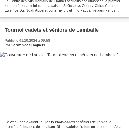
Le Centre des Arts Martiaux de Plormël accueillait ce dimanche le premier
tournoi régional minime de la saison. Si Gwladys Coupry, Chloé Combot,
Ewen Le Du, Noah Appéré, Loris Trividic et Tilio Paugam étaient venus
prendre leur marque dans cette nouvelle...
Tournoi cadets et séniors de Lamballe
Publié le 01/10/2024 à 09:58
Par
Serwan des Cognets
Ce week-end avaient lieu les tournois cadets et séniors de Lamballe,
première échéance de la saison. Si les cadets offraient un joli groupe, Alea,