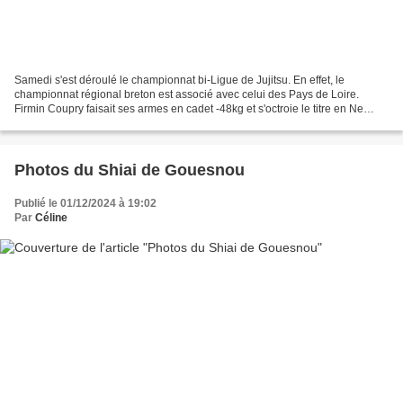
Samedi s'est déroulé le championnat bi-Ligue de Jujitsu. En effet, le
championnat régional breton est associé avec celui des Pays de Loire.
Firmin Coupry faisait ses armes en cadet -48kg et s'octroie le titre en Ne
Waza (Jujitsu Combat) et termine 2ème...
Photos du Shiai de Gouesnou
Publié le 01/12/2024 à 19:02
Par
Céline