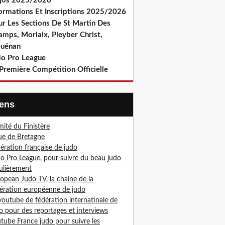
jos 2025/2026
formations Et Inscriptions 2025/2026
ur Les Sections De St Martin Des
amps, Morlaix, Pleyber Christ,
ouénan
do Pro League
Première Compétition Officielle
Liens
ité du Finistère
ue de Bretagne
ération française de judo
o Pro League, pour suivre du beau judo
ulièrement
opean Judo TV, la chaine de la
ération européenne de judo
youtube de fédération internatinale de
o pour des reportages et interviews
tube France judo pour suivre les