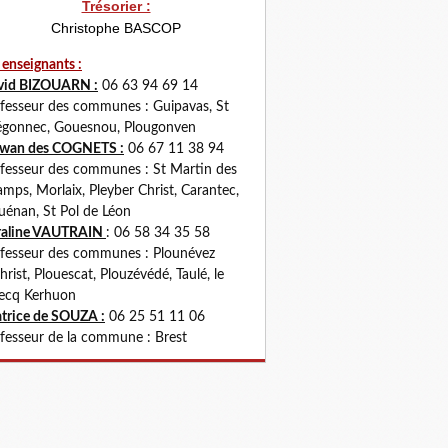
Trésorier :
Christophe BASCOP
 enseignants :
vid BIZOUARN :
06 63 94 69 14
fesseur des communes : Guipavas, St
gonnec, Gouesnou, Plougonven
rwan des COGNETS :
06 67 11 38 94
fesseur des communes : St Martin des
mps, Morlaix, Pleyber Christ, Carantec,
uénan, St Pol de Léon
raline VAUTRAIN
: 06 58 34 35 58
fesseur des communes : Plounévez
hrist, Plouescat, Plouzévédé, Taulé, le
ecq Kerhuon
trice de SOUZA :
06 25 51 11 06
fesseur de la commune : Brest