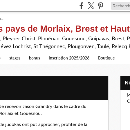
s pays de Morlaix, Brest et Hau
 Pleyber Christ, Plouénan, Gouesnou, Guipavas, Brest, P
névez Lochrist, St Thégonnec, Plougonven, Taulé, Relecq
s
stages
bonus
Inscription 2025/2026
Boutique
M
C
 de recevoir Jason Grandry dans le cadre du
Morlaix et Gouesnou.
de judokas ont put approcher, profiter de la