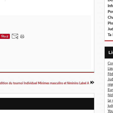
Do
In
Po
Ch
Pl
Ju
Ta 
Com
Lig
Féd
Jud
dition du tournoi Individuel Minimes masculins et féminins Label A
rég
Eur
féd
Le 
jud
You