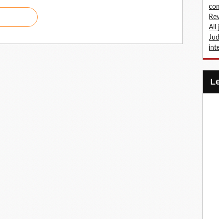
com
Rev
All
Jud
int