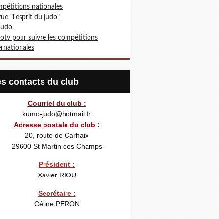
pétitions nationales
ue "l'esprit du judo"
 judo
otv pour suivre les compétitions
ernationales
Les contacts du club
Courriel du club :
kumo-judo@hotmail.fr
Adresse postale du club :
20, route de Carhaix
29600
St Martin des Champs
Président :
Xavier RIOU
Secrétaire :
Céline PERON