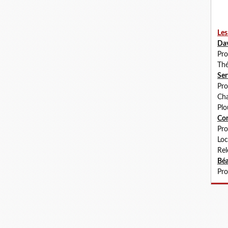
Les
Da
Pro
Thé
Se
Pro
Cha
Plo
Co
Pro
Loc
Rel
Béa
Pro