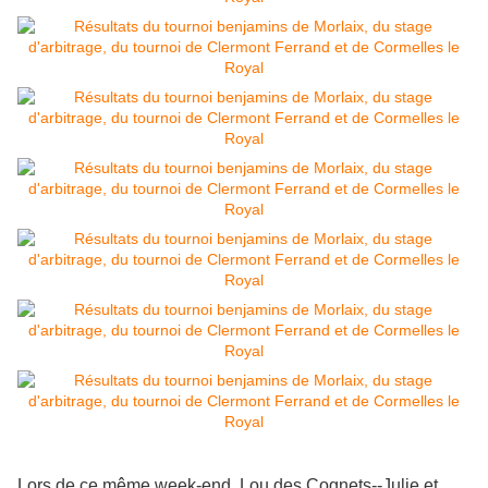
Lors de ce même week-end, Lou des Cognets--Julie et