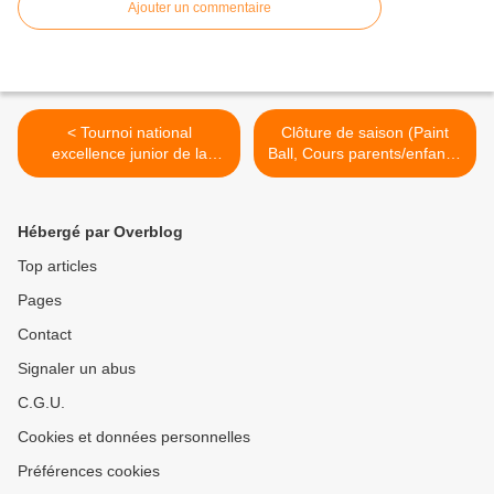
Ajouter un commentaire
< Tournoi national
Clôture de saison (Paint
excellence junior de la
Ball, Cours parents/enfants,
Roche sur Yon
Assemblée Générale,
remises de récompenses) >
Hébergé par Overblog
Top articles
Pages
Contact
Signaler un abus
C.G.U.
Cookies et données personnelles
Préférences cookies