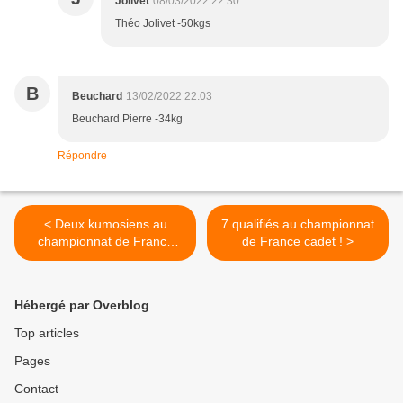
Jolivet
08/03/2022 22:30
Théo Jolivet -50kgs
B
Beuchard
13/02/2022 22:03
Beuchard Pierre -34kg
Répondre
< Deux kumosiens au
7 qualifiés au championnat
championnat de France
de France cadet ! >
Jujitsu senior
Hébergé par Overblog
Top articles
Pages
Contact