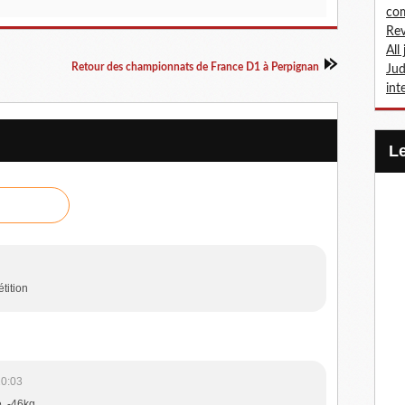
com
Rev
All
Retour des championnats de France D1 à Perpignan
Jud
int
tition
20:03
, -46kg.