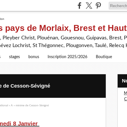
s pays de Morlaix, Brest et Hau
 Pleyber Christ, Plouénan, Gouesnou, Guipavas, Brest, P
névez Lochrist, St Thégonnec, Plougonven, Taulé, Relecq
s
stages
bonus
Inscription 2025/2026
Boutique
me de Cesson-Sévigné
M
C
medi 8 Janvier