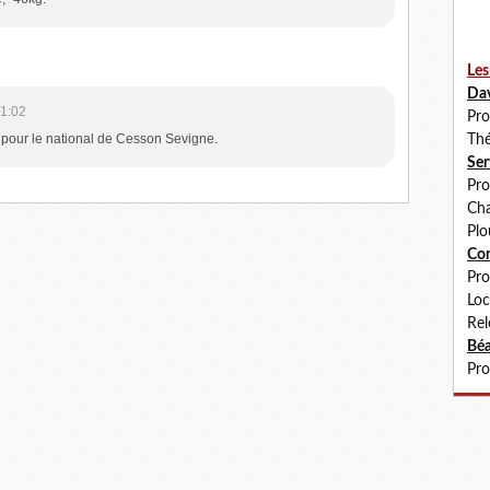
Les
Da
11:02
Pro
pour le national de Cesson Sevigne.
Thé
Se
Pro
Cha
Plo
Co
Pro
Loc
Rel
Béa
Pro