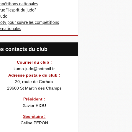
pétitions nationales
ue "l'esprit du judo"
 judo
otv pour suivre les compétitions
ernationales
Les contacts du club
Courriel du club :
kumo-judo@hotmail.fr
Adresse postale du club :
20, route de Carhaix
29600
St Martin des Champs
Président :
Xavier RIOU
Secrétaire :
Céline PERON