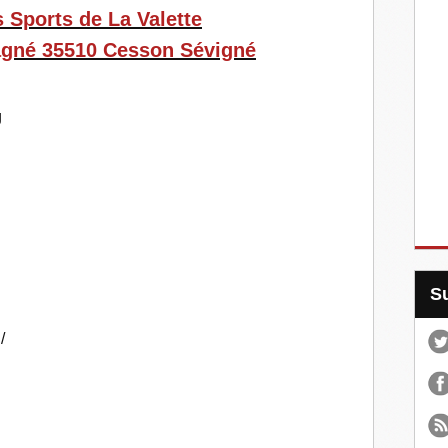
s Sports de La Valette
agné 35510 Cesson Sévigné
g
/