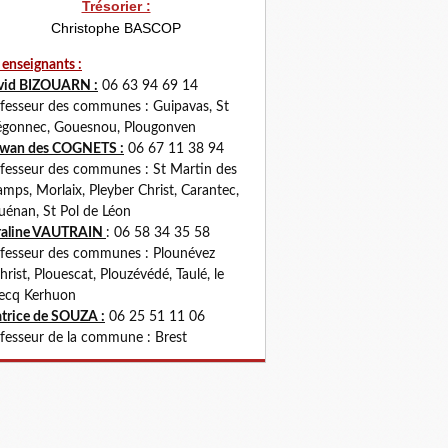
Trésorier :
Christophe BASCOP
 enseignants :
vid BIZOUARN :
06 63 94 69 14
fesseur des communes : Guipavas, St
gonnec, Gouesnou, Plougonven
rwan des COGNETS :
06 67 11 38 94
fesseur des communes : St Martin des
mps, Morlaix, Pleyber Christ, Carantec,
uénan, St Pol de Léon
raline VAUTRAIN
: 06 58 34 35 58
fesseur des communes : Plounévez
hrist, Plouescat, Plouzévédé, Taulé, le
ecq Kerhuon
trice de SOUZA :
06 25 51 11 06
fesseur de la commune : Brest