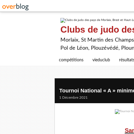
Clubs de judo de
Morlaix, St Martin des Champs,
Pol de Léon, Plouzévédé, Plou
compétitions
vieduclub
résultat
Tournoi National « A » mini
1 Décembre 2021
Sa