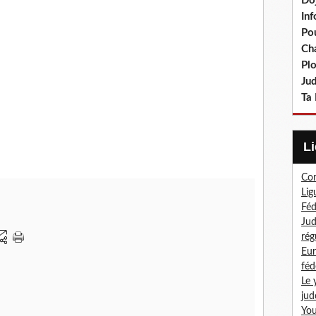
Do
In
Po
Ch
Pl
Ju
Ta 
Com
Lig
Féd
Jud
rég
Eur
féd
Le 
jud
You