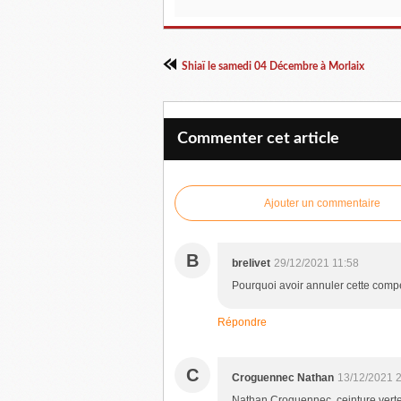
Shiaï le samedi 04 Décembre à Morlaix
Commenter cet article
Ajouter un commentaire
B
brelivet
29/12/2021 11:58
Pourquoi avoir annuler cette compé
Répondre
C
Croguennec Nathan
13/12/2021 
Nathan Croguennec, ceinture verte