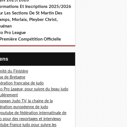
jos 2025/2026
formations Et Inscriptions 2025/2026
ur Les Sections De St Martin Des
amps, Morlaix, Pleyber Christ,
ouénan
do Pro League
Première Compétition Officielle
Liens
ité du Finistère
ue de Bretagne
ération française de judo
o Pro League, pour suivre du beau judo
ulièrement
opean Judo TV, la chaine de la
ération européenne de judo
youtube de fédération internatinale de
o pour des reportages et interviews
tube France judo pour suivre les