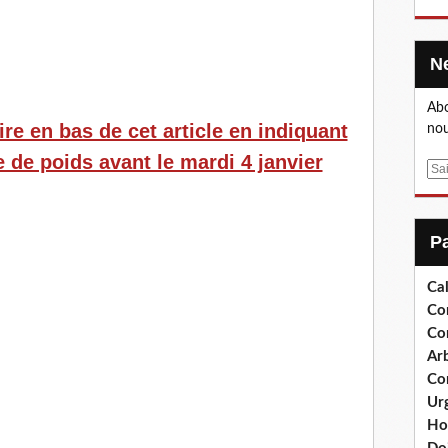
Abo
re en bas de cet article en indiquant
nou
de poids avant le mardi 4 janvier
E
m
a
i
l
Cal
Co
Co
Arb
Co
Ur
Ho