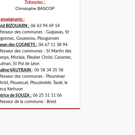
Trésorier :
Christophe BASCOP
 enseignants :
vid BIZOUARN :
06 63 94 69 14
fesseur des communes : Guipavas, St
gonnec, Gouesnou, Plougonven
rwan des COGNETS :
06 67 11 38 94
fesseur des communes : St Martin des
mps, Morlaix, Pleyber Christ, Carantec,
uénan, St Pol de Léon
raline VAUTRAIN
: 06 58 34 35 58
fesseur des communes : Plounévez
hrist, Plouescat, Plouzévédé, Taulé, le
ecq Kerhuon
trice de SOUZA :
06 25 51 11 06
fesseur de la commune : Brest