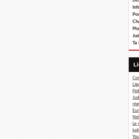
Do
In
Po
Ch
Pl
Ju
Ta 
Com
Lig
Féd
Jud
rég
Eur
féd
Le 
jud
You