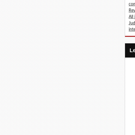
com
Rev
All
Jud
int