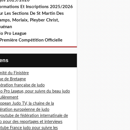
jos 2025/2026
formations Et Inscriptions 2025/2026
ur Les Sections De St Martin Des
amps, Morlaix, Pleyber Christ,
ouénan
do Pro League
Première Compétition Officielle
Liens
ité du Finistère
ue de Bretagne
ération française de judo
o Pro League, pour suivre du beau judo
ulièrement
opean Judo TV, la chaine de la
ération européenne de judo
youtube de fédération internatinale de
o pour des reportages et interviews
tube France judo pour suivre les