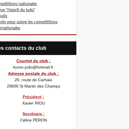
pétitions nationales
ue "l'esprit du judo"
 judo
otv pour suivre les compétitions
ernationales
Les contacts du club
Courriel du club :
kumo-judo@hotmail.fr
Adresse postale du club :
20, route de Carhaix
29600
St Martin des Champs
Président :
Xavier RIOU
Secrétaire :
Céline PERON