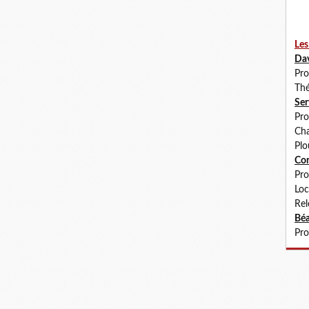
Les
Da
Pro
Thé
Se
Pro
Cha
Plo
Co
Pro
Loc
Rel
Béa
Pro