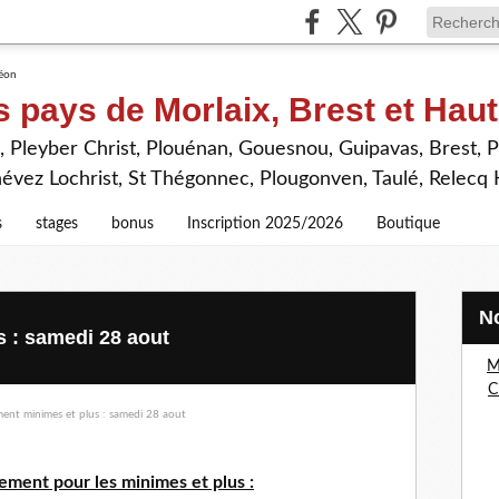
s pays de Morlaix, Brest et Hau
 Pleyber Christ, Plouénan, Gouesnou, Guipavas, Brest, P
névez Lochrist, St Thégonnec, Plougonven, Taulé, Relecq
s
stages
bonus
Inscription 2025/2026
Boutique
s : samedi 28 aout
M
C
ement pour les minimes et plus :