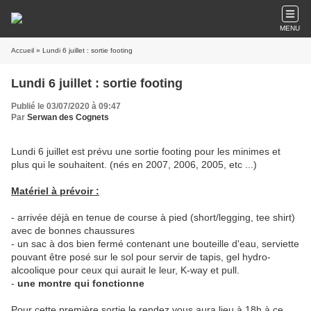
MENU
Accueil
» Lundi 6 juillet : sortie footing
Lundi 6 juillet : sortie footing
Publié le 03/07/2020 à 09:47
Par
Serwan des Cognets
Lundi 6 juillet est prévu une sortie footing pour les minimes et
plus qui le souhaitent. (nés en 2007, 2006, 2005, etc ...)
Matériel à prévoir :
- arrivée déjà en tenue de course à pied (short/legging, tee shirt)
avec de bonnes chaussures
- un sac à dos bien fermé contenant une bouteille d'eau, serviette
pouvant être posé sur le sol pour servir de tapis, gel hydro-
alcoolique pour ceux qui aurait le leur, K-way et pull.
-
une montre qui fonctionne
Pour cette première sortie le rendez vous aura lieu à 18h à ce