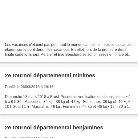
Les vacances n'étaient pas pour tout le monde car les minimes et les cadets
étaient sur le pont durant les vacances. En effet, lors de la première demi-
finale cadette, Enora Mercier et Eve Beuchard se sont hissées en finale et
ont ainsi décroché leur...
2e tournoi départemental minimes
Publié le 06/03/2018 à 19:16
Dimanche 18 mars 2018 à Brest. Pesées et vérification des inscriptions : • 9
h à 9 h 30 : Masculins -34 kg, -38 kg et -42 kg ; Féminines -36 kg et -40 kg •
10 h 30 à 11 h : Masculins -46 kg ; Féminines -44 kg et -48 kg • 12 h 30 à 13
h : Masculins -50...
2e tournoi départemental benjamines