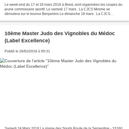
Le week-end du 17 et 18 mars 2018 à Brest, sont organisées les coupes du
jeune commissaire sportif. Le samedi 17 mars : La CJCS Minime se
déroulera sur le tournoi Benjamins Le dimanche 18 mars : La CJCS
Benjamin se déroulera sur le tournoi Minimes Convocation...
10ème Master Judo des Vignobles du Médoc
(Label Excellence)
Publié le 26/02/2018 à 09:31
Samedi 24 Mars 2018 La plaine des Sports Route de la Serpentine - 33160