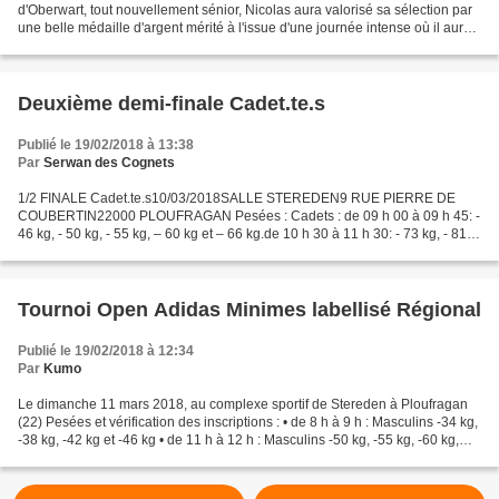
d'Oberwart, tout nouvellement sénior, Nicolas aura valorisé sa sélection par
une belle médaille d'argent mérité à l'issue d'une journée intense où il aura
sortit un 23 ème mondial...
Deuxième demi-finale Cadet.te.s
Publié le 19/02/2018 à 13:38
Par
Serwan des Cognets
1/2 FINALE Cadet.te.s10/03/2018SALLE STEREDEN9 RUE PIERRE DE
COUBERTIN22000 PLOUFRAGAN Pesées : Cadets : de 09 h 00 à 09 h 45: -
46 kg, - 50 kg, - 55 kg, – 60 kg et – 66 kg.de 10 h 30 à 11 h 30: - 73 kg, - 81
kg, 90 kg et + 90 kg. Cadettes :de 10 h 30...
Tournoi Open Adidas Minimes labellisé Régional
Publié le 19/02/2018 à 12:34
Par
Kumo
Le dimanche 11 mars 2018, au complexe sportif de Stereden à Ploufragan
(22) Pesées et vérification des inscriptions : • de 8 h à 9 h : Masculins -34 kg,
-38 kg, -42 kg et -46 kg • de 11 h à 12 h : Masculins -50 kg, -55 kg, -60 kg,
-66 kg, -73 kg et +73...