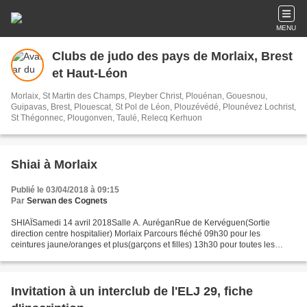
MENU
Clubs de judo des pays de Morlaix, Brest
et Haut-Léon
Morlaix, St Martin des Champs, Pleyber Christ, Plouénan, Gouesnou,
Guipavas, Brest, Plouescat, St Pol de Léon, Plouzévédé, Plounévez Lochrist,
St Thégonnec, Plougonven, Taulé, Relecq Kerhuon
Shiai à Morlaix
Publié le 03/04/2018 à 09:15
Par
Serwan des Cognets
SHIAÏSamedi 14 avril 2018Salle A. AuréganRue de Kervéguen(Sortie
direction centre hospitalier) Morlaix Parcours fléché 09h30 pour les
ceintures jaune/oranges et plus(garçons et filles) 13h30 pour toutes les
féminines de ceinture blanche 1 liseré jaune...
Invitation à un interclub de l'ELJ 29, fiche