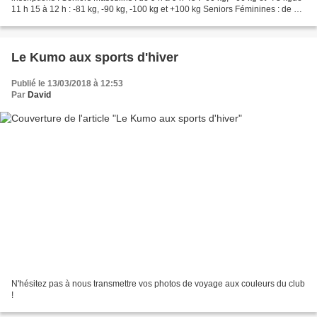
11 h 15 à 12 h : -81 kg, -90 kg, -100 kg et +100 kg Seniors Féminines : de 12
h à 12 h 45 : -48 kg et -52...
Le Kumo aux sports d'hiver
Publié le 13/03/2018 à 12:53
Par
David
N'hésitez pas à nous transmettre vos photos de voyage aux couleurs du club
!