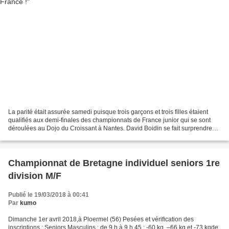
La parité était assurée samedi puisque trois garçons et trois filles étaient
qualifiés aux demi-finales des championnats de France junior qui se sont
déroulées au Dojo du Croissant à Nantes. David Boidin se fait surprendre
dès la première séquence et...
Championnat de Bretagne individuel seniors 1re
division M/F
Publié le 19/03/2018 à 00:41
Par
kumo
Dimanche 1er avril 2018,à Ploermel (56) Pesées et vérification des
inscriptions : Seniors Masculins : de 9 h à 9 h 45 : -60 kg, –66 kg et -73 kgde