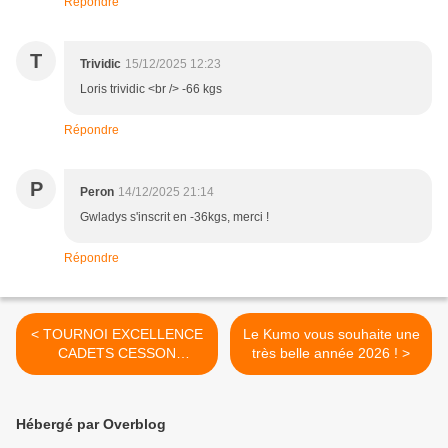
Répondre
T
Trividic
15/12/2025 12:23
Loris trividic <br /> -66 kgs
Répondre
P
Peron
14/12/2025 21:14
Gwladys s'inscrit en -36kgs, merci !
Répondre
< TOURNOI EXCELLENCE
Le Kumo vous souhaite une
CADETS CESSON
très belle année 2026 ! >
BRETAGNE
Hébergé par Overblog