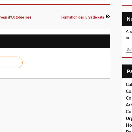
aveur d'Octobre rose
Formation des jurys de kata
Abo
nou
E
m
a
i
l
Cal
Co
Co
Arb
Co
Ur
Ho