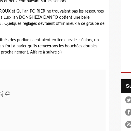
ts et deux combattant sur les séniors.
ROUX et Guilian POIRIER ne trouvaient pas les ressources
dokas Luc-Ilan DONGHEZA DANFO obtient une belle
i. Quelques règlages devraient offrir mieux à ce groupe de
ués des podiums, entraient en lice chez les séniors, un
s fort à parier qu'ils remettrons les bouchées doubles
 prochainement. Affaire à suivre ;-)