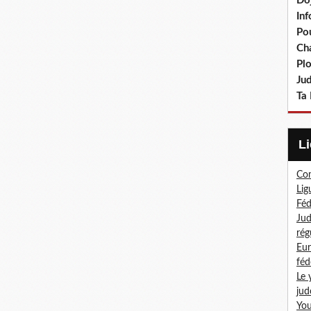
Do
In
Po
Ch
Pl
Ju
Ta 
Com
Lig
Féd
Jud
rég
Eur
féd
Le 
jud
You