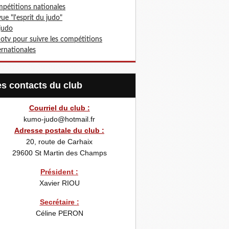
pétitions nationales
ue "l'esprit du judo"
 judo
otv pour suivre les compétitions
ernationales
Les contacts du club
Courriel du club :
kumo-judo@hotmail.fr
Adresse postale du club :
20, route de Carhaix
29600
St Martin des Champs
Président :
Xavier RIOU
Secrétaire :
Céline PERON