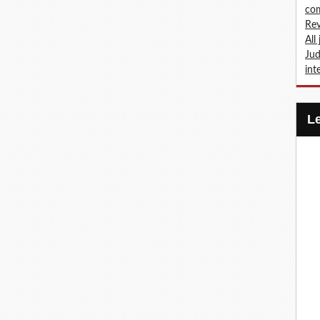
com
Rev
All
Jud
int