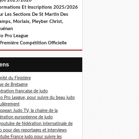
jos 2025/2026
formations Et Inscriptions 2025/2026
ur Les Sections De St Martin Des
amps, Morlaix, Pleyber Christ,
ouénan
do Pro League
Première Compétition Officielle
Liens
ité du Finistère
ue de Bretagne
ération française de judo
o Pro League, pour suivre du beau judo
ulièrement
opean Judo TV, la chaine de la
ération européenne de judo
youtube de fédération internatinale de
o pour des reportages et interviews
tube France judo pour suivre les