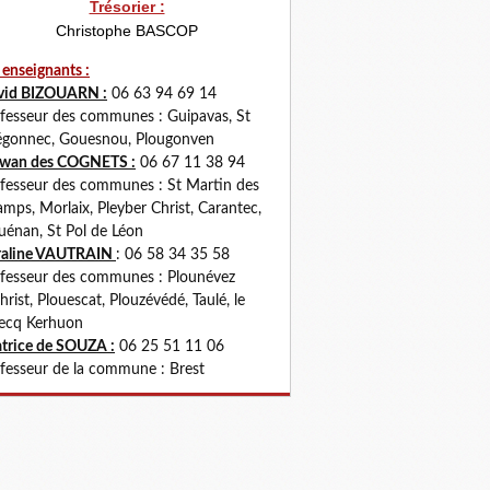
Trésorier :
Christophe BASCOP
 enseignants :
vid BIZOUARN :
06 63 94 69 14
fesseur des communes : Guipavas, St
gonnec, Gouesnou, Plougonven
rwan des COGNETS :
06 67 11 38 94
fesseur des communes : St Martin des
mps, Morlaix, Pleyber Christ, Carantec,
uénan, St Pol de Léon
raline VAUTRAIN
: 06 58 34 35 58
fesseur des communes : Plounévez
hrist, Plouescat, Plouzévédé, Taulé, le
ecq Kerhuon
trice de SOUZA :
06 25 51 11 06
fesseur de la commune : Brest