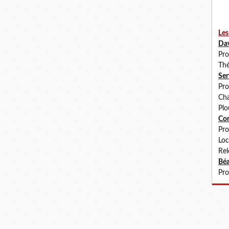
Les
Da
Pro
Thé
Se
Pro
Cha
Plo
Co
Pro
Loc
Rel
Béa
Pro