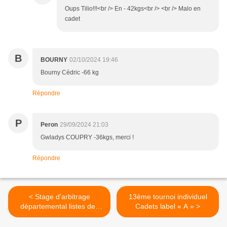
Oups Tilio!!!<br /> En - 42kgs<br /> <br /> Malo en
cadet
B
BOURNY
02/10/2024 19:46
Bourny Cédric -66 kg
Répondre
P
Peron
29/09/2024 21:03
Gwladys COUPRY -36kgs, merci !
Répondre
< Stage d'arbitrage
13ème tournoi individuel
départemental listes des
Cadets label « A » >
officiels d'au moins 2 ans
de pratiques.