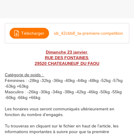
Télécharger
ob_42cbb8_ta-premiere-competition
Dimanche 23 janvier
RUE DES FONTAINES
29520 CHATEAUNEUF DU FAOU
Catégorie de poids :
Féminines : -28kg -32kg -36kg -40kg -44kg -48kg -52kg -57kg
-63kg +63kg
Masculins : -26kg -30kg -34kg -38kg -42kg -46kg -50kg -55kg
-60kg -66kg +66kg
Les horaires vous seront communiqués ultérieurement en
fonction du nombre d'engagés.
Tu trouveras en cliquant sur le fichier en haut de l'article, les
informations importantes à suivre pour que ta première