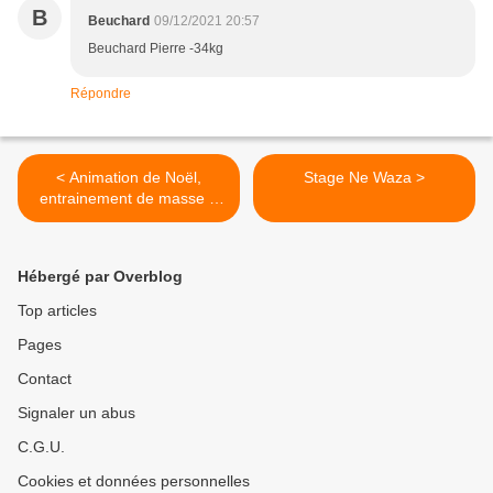
B
Beuchard
09/12/2021 20:57
Beuchard Pierre -34kg
Répondre
< Animation de Noël,
Stage Ne Waza >
entrainement de masse +
Combat test afin d'intégrer
les équipes Cadet(tes)
Hébergé par Overblog
Top articles
Pages
Contact
Signaler un abus
C.G.U.
Cookies et données personnelles