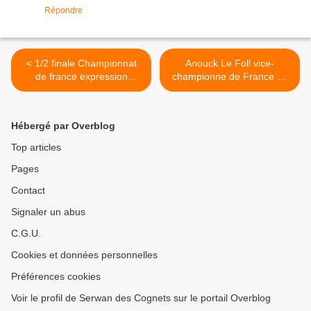
Répondre
< 1/2 finale Championnat
Anouck Le Foll vice-
de france expression
championne de France de
combat JUJITSU (cadet,
Jujitsu Combat >
junior, senior)
Hébergé par Overblog
Top articles
Pages
Contact
Signaler un abus
C.G.U.
Cookies et données personnelles
Préférences cookies
Voir le profil de Serwan des Cognets sur le portail Overblog