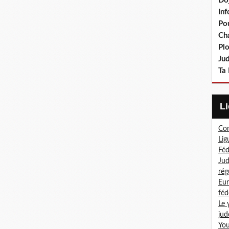
Do
In
Po
Ch
Pl
Ju
Ta 
Com
Lig
Féd
Jud
rég
Eur
féd
Le 
jud
You