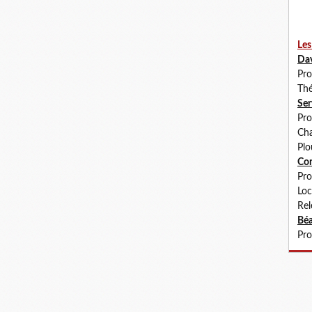
Les
Da
Pro
Thé
Se
Pro
Cha
Plo
Co
Pro
Loc
Rel
Béa
Pro