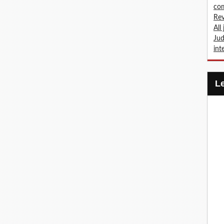
com
Rev
All
Jud
int