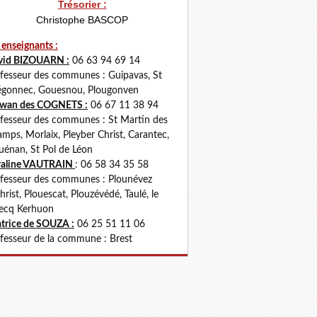
Trésorier :
Christophe BASCOP
 enseignants :
vid BIZOUARN :
06 63 94 69 14
fesseur des communes : Guipavas, St
gonnec, Gouesnou, Plougonven
rwan des COGNETS :
06 67 11 38 94
fesseur des communes : St Martin des
mps, Morlaix, Pleyber Christ, Carantec,
uénan, St Pol de Léon
raline VAUTRAIN
: 06 58 34 35 58
fesseur des communes : Plounévez
hrist, Plouescat, Plouzévédé, Taulé, le
ecq Kerhuon
trice de SOUZA :
06 25 51 11 06
fesseur de la commune : Brest