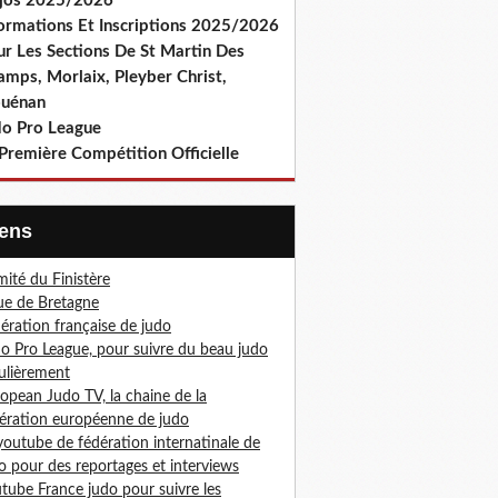
jos 2025/2026
formations Et Inscriptions 2025/2026
ur Les Sections De St Martin Des
amps, Morlaix, Pleyber Christ,
ouénan
do Pro League
Première Compétition Officielle
Liens
ité du Finistère
ue de Bretagne
ération française de judo
o Pro League, pour suivre du beau judo
ulièrement
opean Judo TV, la chaine de la
ération européenne de judo
youtube de fédération internatinale de
o pour des reportages et interviews
tube France judo pour suivre les