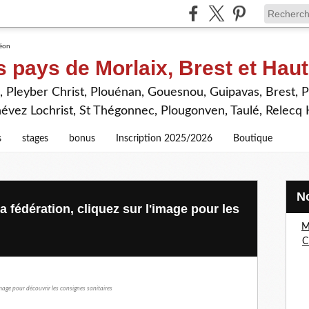
s pays de Morlaix, Brest et Hau
 Pleyber Christ, Plouénan, Gouesnou, Guipavas, Brest, P
névez Lochrist, St Thégonnec, Plougonven, Taulé, Relecq
s
stages
bonus
Inscription 2025/2026
Boutique
a fédération, cliquez sur l'image pour les
M
C
image pour découvrir les consignes sanitaires