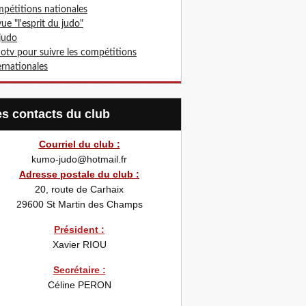
pétitions nationales
ue "l'esprit du judo"
 judo
otv pour suivre les compétitions
ernationales
Les contacts du club
Courriel du club :
kumo-judo@hotmail.fr
Adresse postale du club :
20, route de Carhaix
29600
St Martin des Champs
Président :
Xavier RIOU
Secrétaire :
Céline PERON