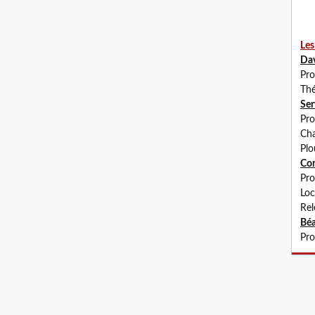
Les
Da
Pro
Thé
Se
Pro
Cha
Plo
Co
Pro
Loc
Rel
Béa
Pro