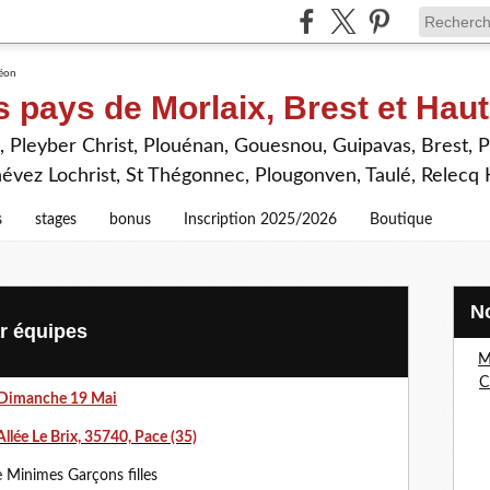
s pays de Morlaix, Brest et Hau
 Pleyber Christ, Plouénan, Gouesnou, Guipavas, Brest, P
névez Lochrist, St Thégonnec, Plougonven, Taulé, Relecq
s
stages
bonus
Inscription 2025/2026
Boutique
r équipes
M
C
Dimanche 19 Mai
 Allée Le Brix, 35740, Pace (35)
 Minimes Garçons filles