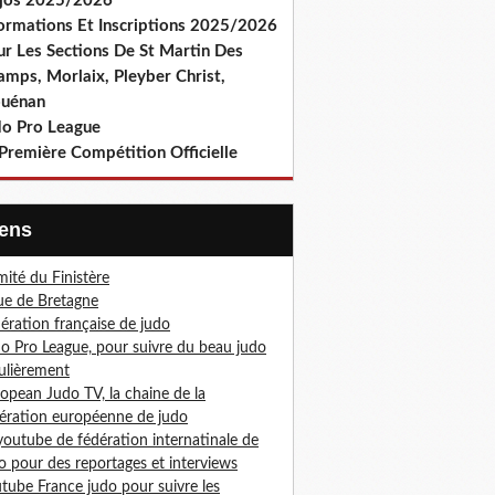
jos 2025/2026
formations Et Inscriptions 2025/2026
ur Les Sections De St Martin Des
amps, Morlaix, Pleyber Christ,
ouénan
do Pro League
Première Compétition Officielle
Liens
ité du Finistère
ue de Bretagne
ération française de judo
o Pro League, pour suivre du beau judo
ulièrement
opean Judo TV, la chaine de la
ération européenne de judo
youtube de fédération internatinale de
o pour des reportages et interviews
tube France judo pour suivre les