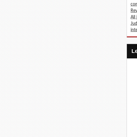
com
Rev
All
Jud
int