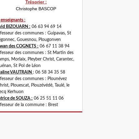
Trésorier :
Christophe BASCOP
 enseignants :
vid BIZOUARN :
06 63 94 69 14
fesseur des communes : Guipavas, St
gonnec, Gouesnou, Plougonven
rwan des COGNETS :
06 67 11 38 94
fesseur des communes : St Martin des
mps, Morlaix, Pleyber Christ, Carantec,
uénan, St Pol de Léon
raline VAUTRAIN
: 06 58 34 35 58
fesseur des communes : Plounévez
hrist, Plouescat, Plouzévédé, Taulé, le
ecq Kerhuon
trice de SOUZA :
06 25 51 11 06
fesseur de la commune : Brest