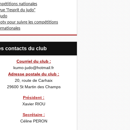
pétitions nationales
ue "l'esprit du judo"
 judo
otv pour suivre les compétitions
ernationales
Les contacts du club
Courriel du club :
kumo-judo@hotmail.fr
Adresse postale du club :
20, route de Carhaix
29600
St Martin des Champs
Président :
Xavier RIOU
Secrétaire :
Céline PERON