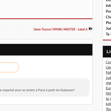
Do
In
Po
Ch
Pl
Ju
5ème Tournoi VIKING MASTER - Label A
Ta 
Com
Lig
Féd
Jud
rég
Eur
age organisé pour se rendre à Pacé à partir de Guipavas?
féd
Le 
jud
You