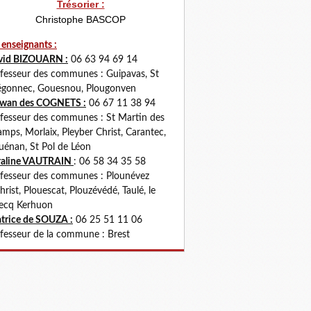
Trésorier :
Christophe BASCOP
 enseignants :
vid BIZOUARN :
06 63 94 69 14
fesseur des communes : Guipavas, St
gonnec, Gouesnou, Plougonven
rwan des COGNETS :
06 67 11 38 94
fesseur des communes : St Martin des
mps, Morlaix, Pleyber Christ, Carantec,
uénan, St Pol de Léon
raline VAUTRAIN
: 06 58 34 35 58
fesseur des communes : Plounévez
hrist, Plouescat, Plouzévédé, Taulé, le
ecq Kerhuon
trice de SOUZA :
06 25 51 11 06
fesseur de la commune : Brest