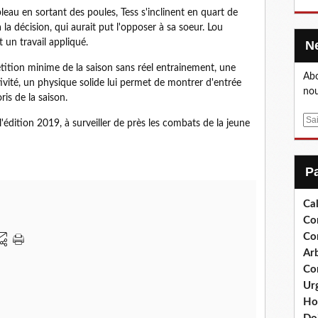
leau en sortant des poules, Tess s'inclinent en quart de
la décision, qui aurait put l'opposer à sa soeur. Lou
 un travail appliqué.
tition minime de la saison sans réel entrainement, une
Abo
vité, un physique solide lui permet de montrer d'entrée
nou
ris de la saison.
E
'édition 2019, à surveiller de près les combats de la jeune
m
a
i
l
Cal
Co
Co
Arb
Co
Ur
Ho