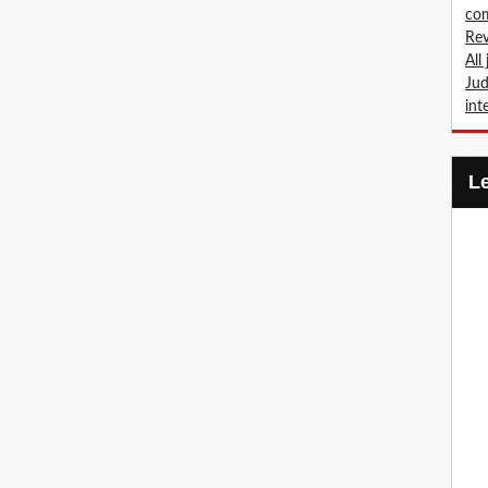
com
Rev
All
Jud
int