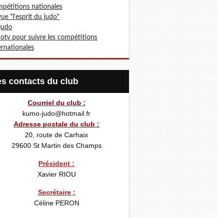
pétitions nationales
ue "l'esprit du judo"
 judo
otv pour suivre les compétitions
ernationales
Les contacts du club
Courriel du club :
kumo-judo@hotmail.fr
Adresse postale du club :
20, route de Carhaix
29600
St Martin des Champs
Président :
Xavier RIOU
Secrétaire :
Céline PERON