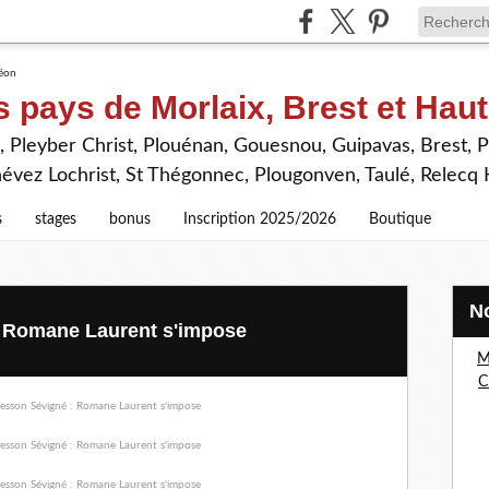
s pays de Morlaix, Brest et Hau
 Pleyber Christ, Plouénan, Gouesnou, Guipavas, Brest, P
névez Lochrist, St Thégonnec, Plougonven, Taulé, Relecq
s
stages
bonus
Inscription 2025/2026
Boutique
: Romane Laurent s'impose
M
C