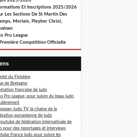
jos 2025/2026
formations Et Inscriptions 2025/2026
ur Les Sections De St Martin Des
amps, Morlaix, Pleyber Christ,
ouénan
do Pro League
Première Compétition Officielle
Liens
ité du Finistère
ue de Bretagne
ération française de judo
o Pro League, pour suivre du beau judo
ulièrement
opean Judo TV, la chaine de la
ération européenne de judo
youtube de fédération internatinale de
o pour des reportages et interviews
tube France judo pour suivre les