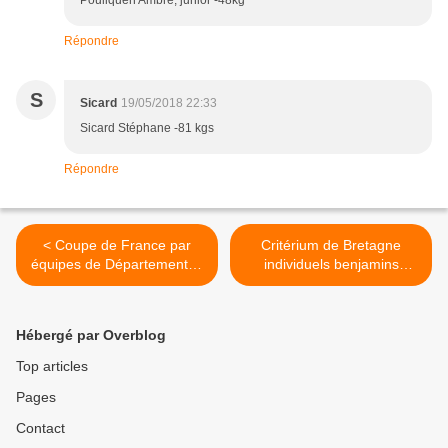
Pouliquen Ambre, junior -48kg
Répondre
S
Sicard
19/05/2018 22:33
Sicard Stéphane -81 kgs
Répondre
< Coupe de France par
Critérium de Bretagne
équipes de Départements :
individuels benjamins
5 Kumosiens titulaires dans
masculins et féminins et
l'équipe du Finistère
Coupe du jeune arbitre
minime >
Hébergé par Overblog
Top articles
Pages
Contact