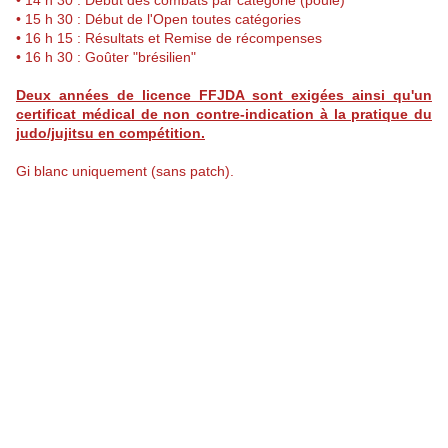
• 14 h 30 : Début des combats par catégorie (poule)
• 15 h 30 : Début de l'Open toutes catégories
• 16 h 15 : Résultats et Remise de récompenses
• 16 h 30 : Goûter "brésilien"
Deux années de licence FFJDA sont exigées ainsi qu'un
certificat médical de non contre-
indication à la pratique du
judo/jujitsu en compétition.
Gi blanc uniquement (sans patch).