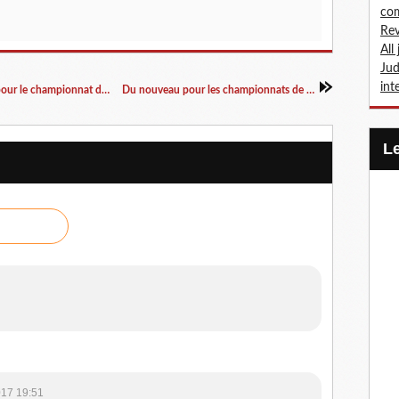
com
Rev
All
Jud
int
Sélections et horaires benjamins/benjamines pour le championnat du Finistère du 14 mai
Du nouveau pour les championnats de France junior
017 19:51