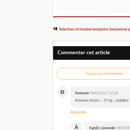
Commenter cet article
Ajouter un commentaire
R
Romane
09/05/2017 16:38
Romane bizien , - 57 kg , cadettes
Répondre
A
Agnès Lieurade
09/05/2