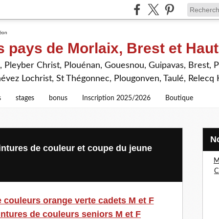
s pays de Morlaix, Brest et Hau
 Pleyber Christ, Plouénan, Gouesnou, Guipavas, Brest, P
névez Lochrist, St Thégonnec, Plougonven, Taulé, Relecq
s
stages
bonus
Inscription 2025/2026
Boutique
ntures de couleur et coupe du jeune
M
C
 couleurs orange verte cadets M et F
tures de couleurs seniors M et F