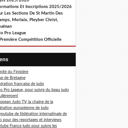
jos 2025/2026
formations Et Inscriptions 2025/2026
ur Les Sections De St Martin Des
amps, Morlaix, Pleyber Christ,
ouénan
do Pro League
Première Compétition Officielle
Liens
ité du Finistère
ue de Bretagne
ération française de judo
o Pro League, pour suivre du beau judo
ulièrement
opean Judo TV, la chaine de la
ération européenne de judo
youtube de fédération internatinale de
o pour des reportages et interviews
tube France judo pour suivre les