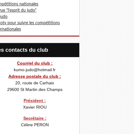
pétitions nationales
ue "l'esprit du judo"
 judo
otv pour suivre les compétitions
ernationales
Les contacts du club
Courriel du club :
kumo-judo@hotmail.fr
Adresse postale du club :
20, route de Carhaix
29600
St Martin des Champs
Président :
Xavier RIOU
Secrétaire :
Céline PERON