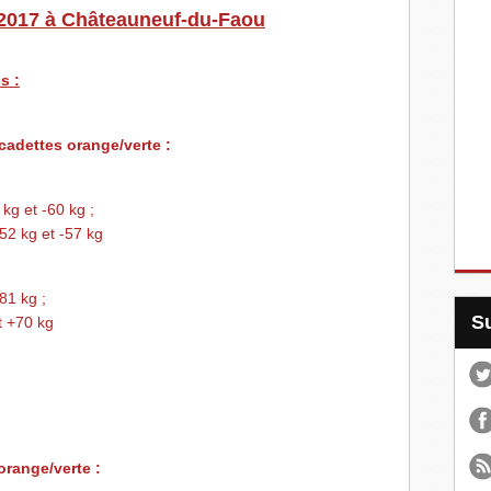
2017 à Châteauneuf-du-Faou
s :
cadettes orange/verte :
kg et -60 kg ;
-52 kg et -57 kg
81 kg ;
t +70 kg
orange/verte :