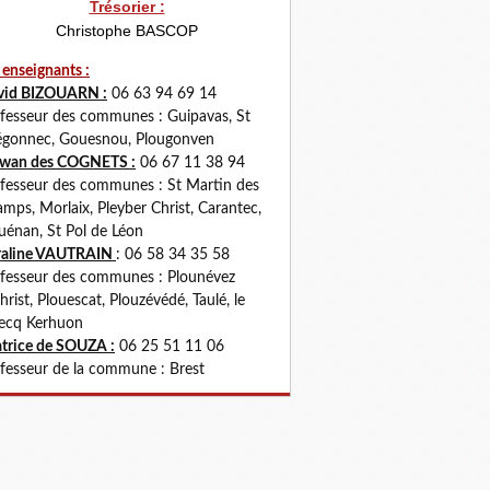
Trésorier :
Christophe BASCOP
 enseignants :
vid BIZOUARN :
06 63 94 69 14
fesseur des communes : Guipavas, St
gonnec, Gouesnou, Plougonven
rwan des COGNETS :
06 67 11 38 94
fesseur des communes : St Martin des
mps, Morlaix, Pleyber Christ, Carantec,
uénan, St Pol de Léon
raline VAUTRAIN
: 06 58 34 35 58
fesseur des communes : Plounévez
hrist, Plouescat, Plouzévédé, Taulé, le
ecq Kerhuon
trice de SOUZA :
06 25 51 11 06
fesseur de la commune : Brest