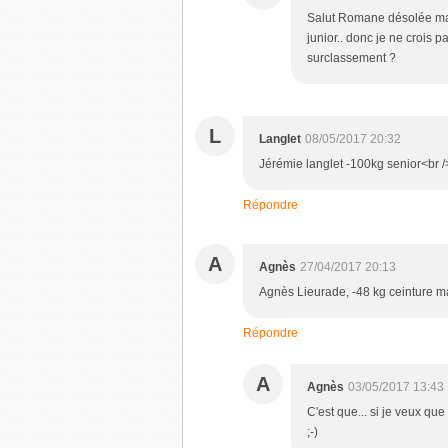
Salut Romane désolée mais
junior.. donc je ne crois p
surclassement ?
L
Langlet
08/05/2017 20:32
Jérémie langlet -100kg senior<br /
Répondre
A
Agnès
27/04/2017 20:13
Agnès Lieurade, -48 kg ceinture m
Répondre
A
Agnès
03/05/2017 13:43
C'est que... si je veux que
;-)