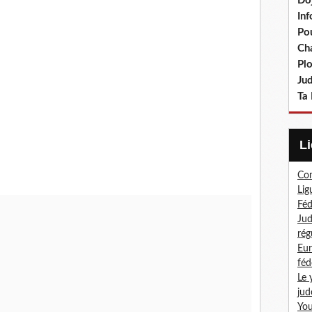
Do
In
Po
Ch
Pl
Ju
Ta 
Com
Lig
Féd
Jud
rég
Eur
féd
Le 
jud
You