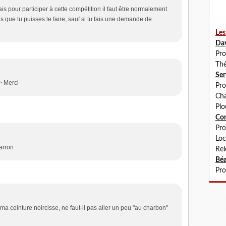
 pour participer à cette compétition il faut être normalement
as que tu puisses le faire, sauf si tu fais une demande de
Les
Da
Pro
Thé
Se
> Merci
Pro
Cha
Plo
Co
Pro
Loc
arron
Rel
Béa
Pro
 ma ceinture noircisse, ne faut-il pas aller un peu "au charbon"