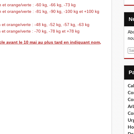
 et orange/verte : -60 kg, -66 kg, -73 kg
 et orange/verte : -81 kg, -90 kg, -100 kg et +100 kg
 et orange/verte : -48 kg, -52 kg, -57 kg, -63 kg
 et orange/verte : -70 kg, -78 kg et +78 kg
Abo
nou
cle avant le 10 mai au plus tard en indiquant nom,
E
m
a
i
l
Cal
Co
Co
Arb
Co
Ur
Ho