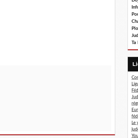
Do
In
Po
Ch
Pl
Ju
Ta 
Com
Lig
Féd
Jud
rég
Eur
féd
Le 
jud
You