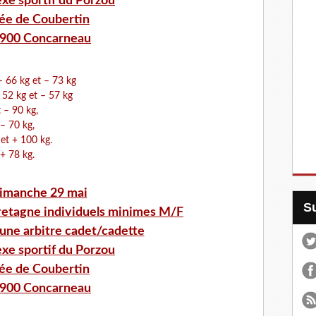
xe sportif du Porzou
lée de Coubertin
900 Concarneau
– 66 kg et – 73 kg
 52 kg et – 57 kg
 – 90 kg,
– 70 kg,
et + 100 kg.
+ 78 kg.
imanche 29 mai
etagne individuels minimes M/F
une arbitre cadet/cadette
xe sportif du Porzou
lée de Coubertin
900 Concarneau