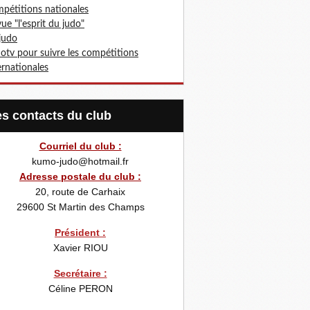
pétitions nationales
ue "l'esprit du judo"
 judo
otv pour suivre les compétitions
ernationales
Les contacts du club
Courriel du club :
kumo-judo@hotmail.fr
Adresse postale du club :
20, route de Carhaix
29600
St Martin des Champs
Président :
Xavier RIOU
Secrétaire :
Céline PERON