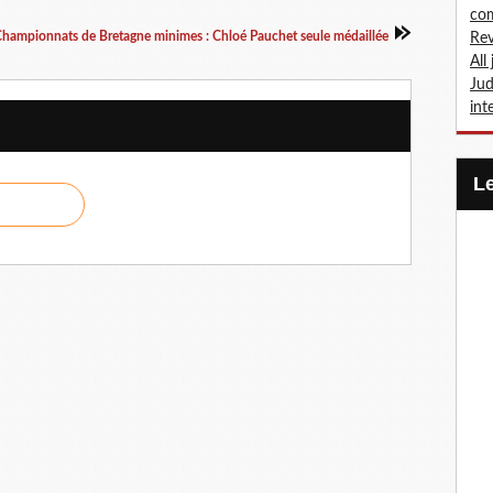
com
hampionnats de Bretagne minimes : Chloé Pauchet seule médaillée
Rev
All
Jud
int