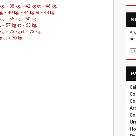
g, – 38 kg, – 42 kg et – 46 kg.
, – 40 kg, – 44 kg et – 48 kg.
g, – 55 kg, – 60 kg.
 – 57 kg et – 63 kg.
g, – 73 kg et + 73 kg.
Abo
g et + 70 kg
nou
E
m
a
i
l
Cal
Co
Co
Arb
Co
Ur
Ho