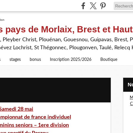
s pays de Morlaix, Brest et Hau
 Pleyber Christ, Plouénan, Gouesnou, Guipavas, Brest, P
névez Lochrist, St Thégonnec, Plougonven, Taulé, Relecq
s
stages
bonus
Inscription 2025/2026
Boutique
M
C
Samedi 28 mai
ampionnat de france individuel
minins seniors – 1ere division