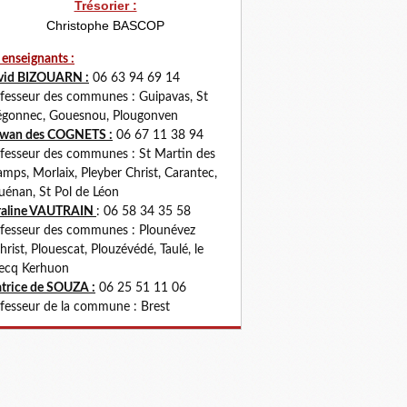
Trésorier :
Christophe BASCOP
 enseignants :
vid BIZOUARN :
06 63 94 69 14
fesseur des communes : Guipavas, St
gonnec, Gouesnou, Plougonven
rwan des COGNETS :
06 67 11 38 94
fesseur des communes : St Martin des
mps, Morlaix, Pleyber Christ, Carantec,
uénan, St Pol de Léon
raline VAUTRAIN
: 06 58 34 35 58
fesseur des communes : Plounévez
hrist, Plouescat, Plouzévédé, Taulé, le
ecq Kerhuon
trice de SOUZA :
06 25 51 11 06
fesseur de la commune : Brest