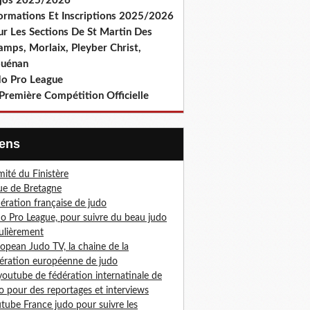
jos 2025/2026
formations Et Inscriptions 2025/2026
ur Les Sections De St Martin Des
amps, Morlaix, Pleyber Christ,
ouénan
do Pro League
Première Compétition Officielle
Liens
ité du Finistère
ue de Bretagne
ération française de judo
o Pro League, pour suivre du beau judo
ulièrement
opean Judo TV, la chaine de la
ération européenne de judo
youtube de fédération internatinale de
o pour des reportages et interviews
tube France judo pour suivre les