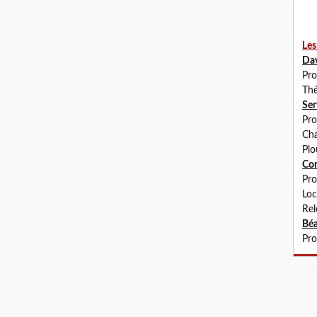
Les
Da
Pro
Thé
Se
Pro
Cha
Plo
Co
Pro
Loc
Rel
Béa
Pro